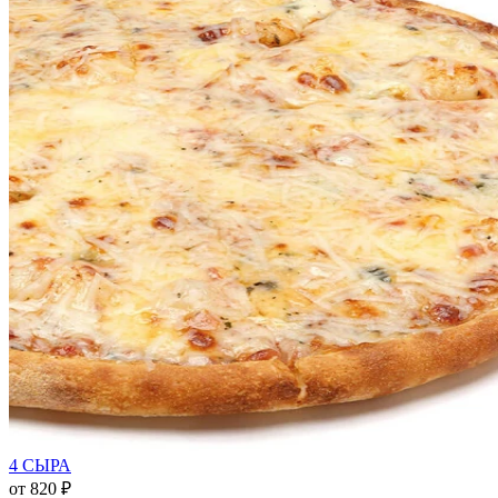
4 СЫРА
от
820 ₽