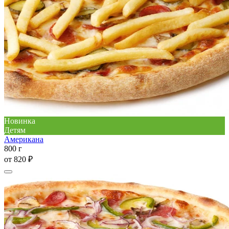
Новинка
Детям
Американа
800 г
от
820 ₽