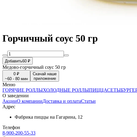
Горчичный соус 50 гр
Добавить
60 ₽
Медово-горчичный соус 50 гр
0 ₽
Скачай наше
приложение
~60 - 80 мин
Меню
ГОРЯЧИЕ РОЛЛЫ
ХОЛОДНЫЕ РОЛЛЫ
ПИЦЦА
СЕТЫ
БУРГЕ
О заведении
Акции
О компании
Доставка и оплата
Статьи
Адрес
Фабрика пиццы на Гагарина, 12
Телефон
8-900-200-55-33